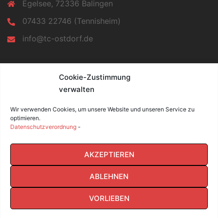
Egelsee, 72336 Balingen
07433 22746 (Tennisheim)
info@tc-ostdorf.de
INFORMATIONEN
Cookie-Zustimmung
verwalten
Impressum
Datenschutz
Wir verwenden Cookies, um unsere Website und unseren Service zu
Cookie-Richtlinie (EU)
optimieren.
Datenschutzverordnung
-
Facebook
AKZEPTIEREN
ABLEHNEN
VORLIEBEN