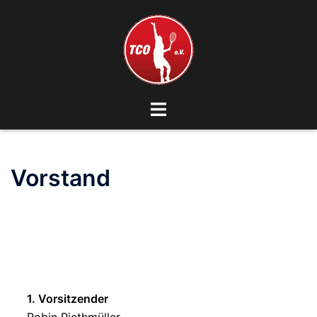
Zum
Inhalt
springen
Menü
umschalten
Vorstand
1. Vorsitzender