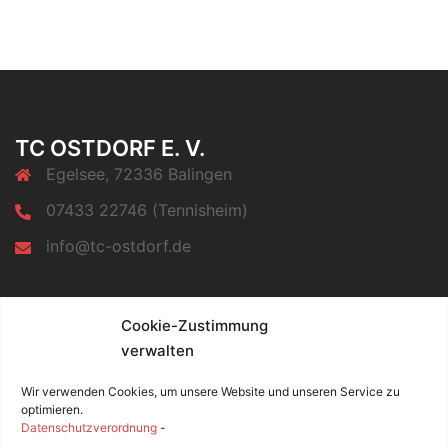
TC OSTDORF E. V.
Egelsee, 72336 Balingen
07433 22746 (Tennisheim)
info@tc-ostdorf.de
INFORMATIONEN
Cookie-Zustimmung
verwalten
Impressum
Datenschutz
Wir verwenden Cookies, um unsere Website und unseren Service zu
Cookie-Richtlinie (EU)
optimieren.
Datenschutzverordnung
-