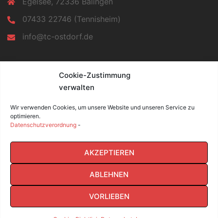
Egelsee, 72336 Balingen
07433 22746 (Tennisheim)
info@tc-ostdorf.de
INFORMATIONEN
Cookie-Zustimmung
verwalten
Impressum
Datenschutz
Wir verwenden Cookies, um unsere Website und unseren Service zu
Cookie-Richtlinie (EU)
optimieren.
Datenschutzverordnung
-
Facebook
AKZEPTIEREN
ABLEHNEN
VORLIEBEN
© 2026 TC Ostdorf e.V.. Stolz präsentiert von
Sydney