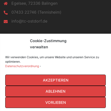
Egelsee, 72336 Balingen
07433 22746 (Tennisheim)
info@tc-ostdorf.de
INFORMATIONEN
Cookie-Zustimmung
verwalten
Impressum
Datenschutz
Wir verwenden Cookies, um unsere Website und unseren Service zu
Cookie-Richtlinie (EU)
optimieren.
Datenschutzverordnung
-
Facebook
AKZEPTIEREN
ABLEHNEN
VORLIEBEN