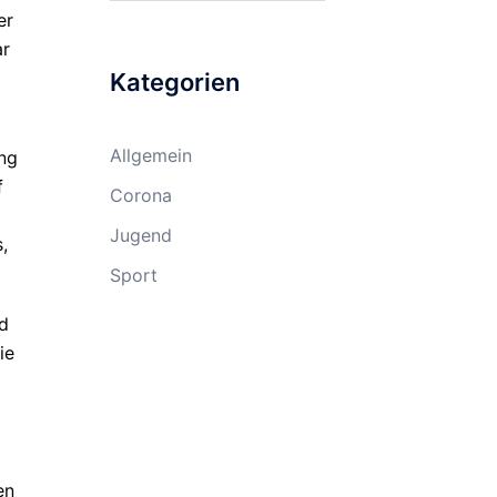
er
ar
Kategorien
Allgemein
ung
f
Corona
Jugend
,
Sport
nd
ie
en