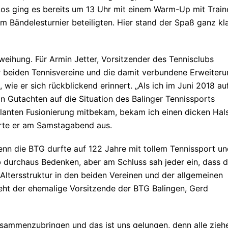
 Los ging es bereits um 13 Uhr mit einem Warm-Up mit Train
m Bändelesturnier beteiligten. Hier stand der Spaß ganz kl
weihung. Für Armin Jetter, Vorsitzender des Tennisclubs
r beiden Tennisvereine und die damit verbundene Erweiter
wie er sich rückblickend erinnert. „Als ich im Juni 2018 au
n Gutachten auf die Situation des Balinger Tennissports
nten Fusionierung mitbekam, bekam ich einen dicken Hals
hrte er am Samstagabend aus.
enn die BTG durfte auf 122 Jahre mit tollem Tennissport u
ab durchaus Bedenken, aber am Schluss sah jeder ein, dass d
ltersstruktur in den beiden Vereinen und der allgemeinen
ieht der ehemalige Vorsitzende der BTG Balingen, Gerd
zusammenzubringen und das ist uns gelungen, denn alle zieh