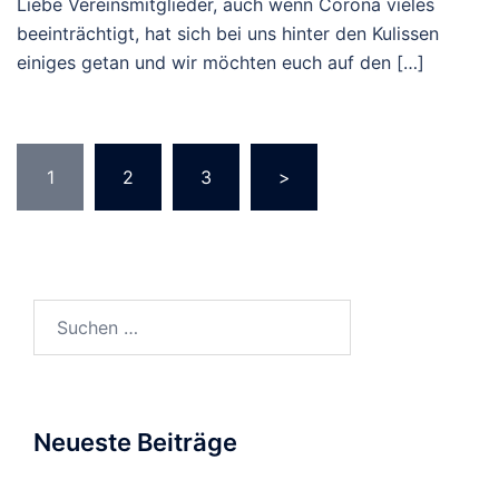
Liebe Vereinsmitglieder, auch wenn Corona vieles
beeinträchtigt, hat sich bei uns hinter den Kulissen
einiges getan und wir möchten euch auf den […]
Seitennummerierung
1
2
3
>
der
Beiträge
Suchen
nach:
Neueste Beiträge