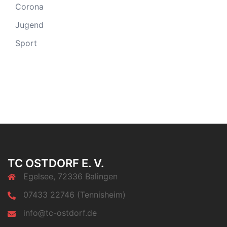
Corona
Jugend
Sport
TC OSTDORF E. V.
Egelsee, 72336 Balingen
07433 22746 (Tennisheim)
info@tc-ostdorf.de