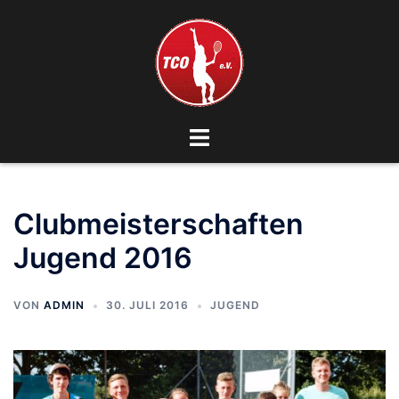
Zum
Inhalt
springen
Menü
umschalten
Clubmeisterschaften
Jugend 2016
VON
ADMIN
30. JULI 2016
JUGEND