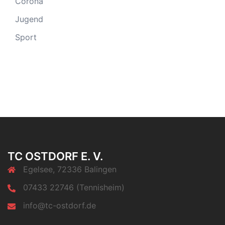
Corona
Jugend
Sport
TC OSTDORF E. V.
Egelsee, 72336 Balingen
07433 22746 (Tennisheim)
info@tc-ostdorf.de